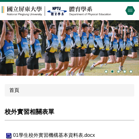
跳
到
主
要
內
容
區
首頁
校外實習相關表單
01學生校外實習機構基本資料表.docx