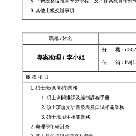
「傳統整復推拿學分學程」及「探索教育學分
其他上級交辦事項
職稱 / 姓名
分 機：(08)766
專案助理 / 李小姐
信 箱：
liwj
服 務 項 目
碩士班(含暑碩)業務
碩士班開排課及編制課程手冊
碩士班論文計畫發表及口試相關業務
碩士班招生相關業務
辦理學術研討會