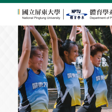
跳
到
主
要
內
容
區