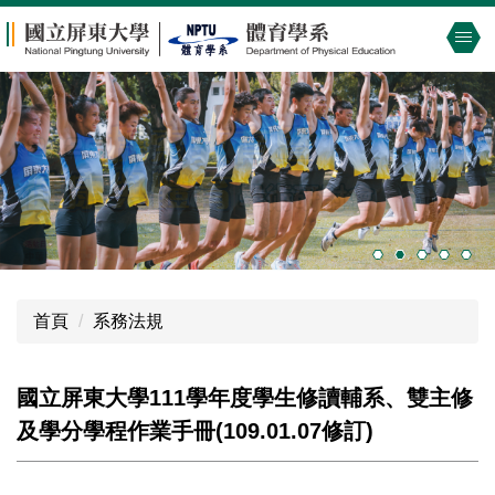
跳
到
主
要
內
容
區
首頁
系務法規
國立屏東大學111學年度學生修讀輔系、雙主修
及學分學程作業手冊(109.01.07修訂)