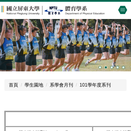
跳
到
主
要
內
容
區
首頁
學生園地
系學會月刊
101學年度系刊