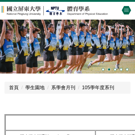
跳
到
主
要
內
容
區
首頁
學生園地
系學會月刊
105學年度系刊