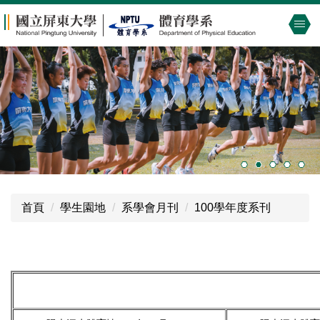
跳
到
主
要
內
容
區
首頁
學生園地
系學會月刊
100學年度系刊