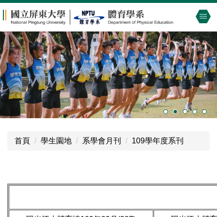
跳
到
主
要
內
容
區
首頁
學生園地
系學會月刊
109學年度系刊