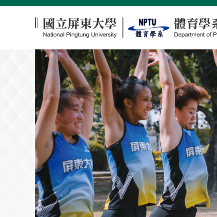
跳
到
主
要
內
容
區