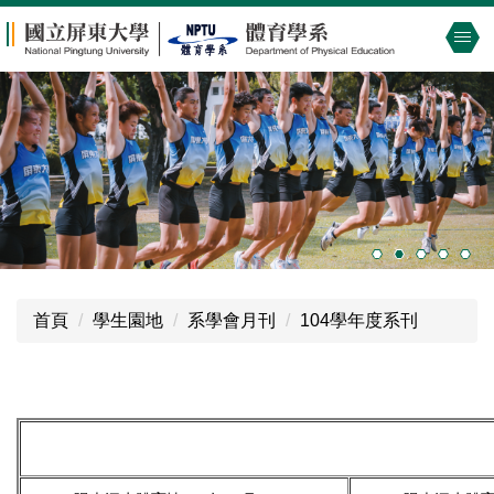
跳
到
主
要
內
容
區
首頁
學生園地
系學會月刊
104學年度系刊